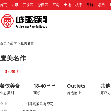
首页
资讯
开发区
微园区
厂房
土地
楼宇
品牌
项目
首页
>
品牌
>
魔美名作
魔美名作
1-15元/米·月
餐饮美食
18-40㎡㎡
Outlets
其他
业态类别
面积
首选物业
开店方
企业
广州尊嘉服饰有限司
品牌
魔美名作