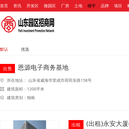
首页
资讯
开发区
微园区
厂房
土地
楼宇
品牌
项目
默认
优选
恩源电子商务基地
出售
所在地址： 山东省威海市荣成市荷田东路158号
建筑面积：1200平米
建筑类别：独栋
(出租)永安大
出租