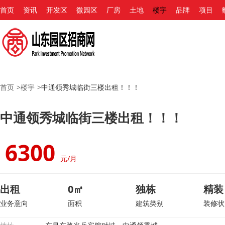
首页
资讯
开发区
微园区
厂房
土地
楼宇
品牌
项目
首页
>
楼宇
>
中通领秀城临街三楼出租！！！
中通领秀城临街三楼出租！！！
6300
元/月
出租
0㎡
独栋
精装
业务意向
面积
建筑类别
装修状