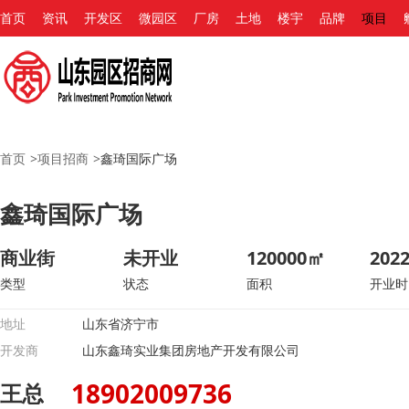
首页
资讯
开发区
微园区
厂房
土地
楼宇
品牌
项目
首页
>
项目招商
>
鑫琦国际广场
鑫琦国际广场
商业街
未开业
120000㎡
2022
类型
状态
面积
开业时
地址
山东省济宁市
开发商
山东鑫琦实业集团房地产开发有限公司
18902009736
王总