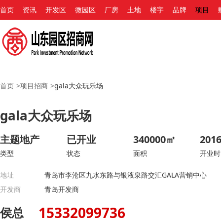
首页
资讯
开发区
微园区
厂房
土地
楼宇
品牌
项目
首页
>
项目招商
>
gala大众玩乐场
gala大众玩乐场
主题地产
已开业
340000㎡
2016
类型
状态
面积
开业时
地址
青岛市李沧区九水东路与银液泉路交汇GALA营销中心
开发商
青岛开发商
15332099736
侯总