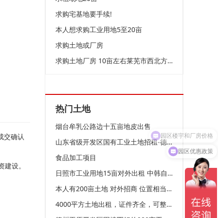
求购宅基地要手续!
本人想求购工业用地5至20亩
求购土地或厂房
求购土地厂房 10亩左右莱芜市西北方向 口镇张家洼方下等地
热门土地
烟台牟乳公路边十五亩地皮出售
园区楼宇和厂房价格
成交确认
山东省级开发区国有工业土地招租-德州平原
园区优惠政策
食品加工项目
资建设。
日照市工业用地15亩对外出租 中韩自贸区 聚力招引
本人有200亩土地 对外招商 位置相当优越
4000平方土地出租，证件齐全，可整租可零租