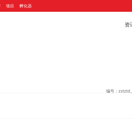
牌
项目
孵化器
资
编号：zstztd_