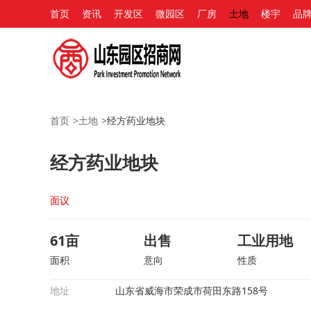
首页
资讯
开发区
微园区
厂房
土地
楼宇
品
首页
>
土地
>
经方药业地块
经方药业地块
面议
61亩
出售
工业用地
面积
意向
性质
地址
山东省威海市荣成市荷田东路158号