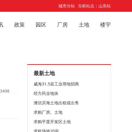
城市分站
当前站点：山东站
讯
政策
园区
厂房
土地
楼宇
最新土地
威海31.5亩工业用地招商
3498
经方药业地块
潍坊滨海土地出租或出售
求购厂房。土地
求购平度开发区土地
求租场地20亩