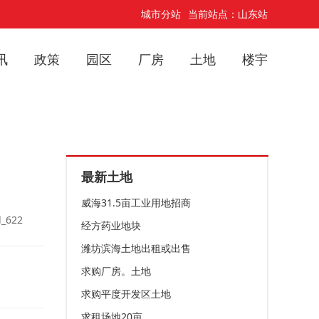
城市分站
当前站点：山东站
讯
政策
园区
厂房
土地
楼宇
最新土地
威海31.5亩工业用地招商
_622
经方药业地块
潍坊滨海土地出租或出售
求购厂房。土地
求购平度开发区土地
求租场地20亩