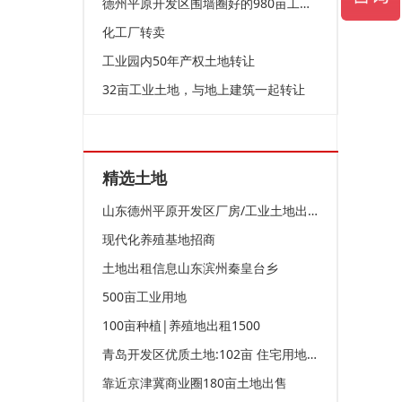
德州平原开发区围墙圈好的980亩工业用地对外招租
化工厂转卖
工业园内50年产权土地转让
32亩工业土地，与地上建筑一起转让
精选土地
山东德州平原开发区厂房/工业土地出售,正规产权
现代化养殖基地招商
土地出租信息山东滨州秦皇台乡
500亩工业用地
100亩种植|养殖地出租1500
青岛开发区优质土地:102亩 住宅用地 黄金位置
靠近京津冀商业圈180亩土地出售