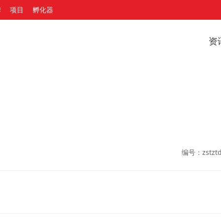
牌
项目
孵化器
资
编号：zstztd