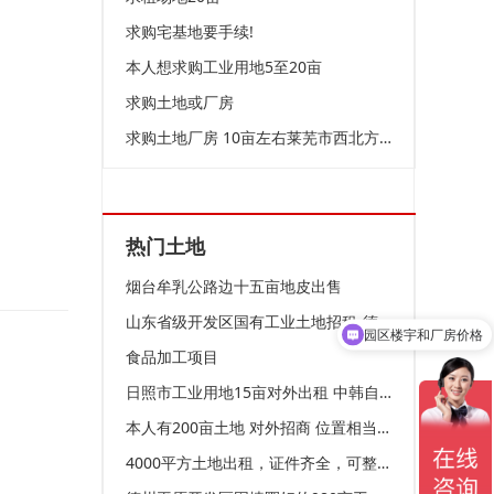
求购宅基地要手续!
本人想求购工业用地5至20亩
求购土地或厂房
求购土地厂房 10亩左右莱芜市西北方向 口镇张家洼方下等地
热门土地
烟台牟乳公路边十五亩地皮出售
山东省级开发区国有工业土地招租-德州平原
园区楼宇和厂房价格
食品加工项目
日照市工业用地15亩对外出租 中韩自贸区 聚力招引
本人有200亩土地 对外招商 位置相当优越
4000平方土地出租，证件齐全，可整租可零租