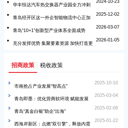
2024-10-23
华丰恒达汽车热交换器产业园全力冲刺
2025-12-02
产能爬坡
青岛经开区这一外企智能物流中心正加
2026-03-07
速建设
青岛“10+1”创新型产业体系全面成势
2026-01-05
充分发挥优势 集聚要素资源 加快打造更
具影响力的健康湾区
招商政策
税收政策
2025-10-10
市南抢占产业发展“智高点”
2025-03-04
青岛即墨：优化营商软环境 赋能发展
2025-02-08
硬实力
青岛“真金白银”助企“出海”
2025-01-22
西海岸新区：点燃“双引擎”，释放内需