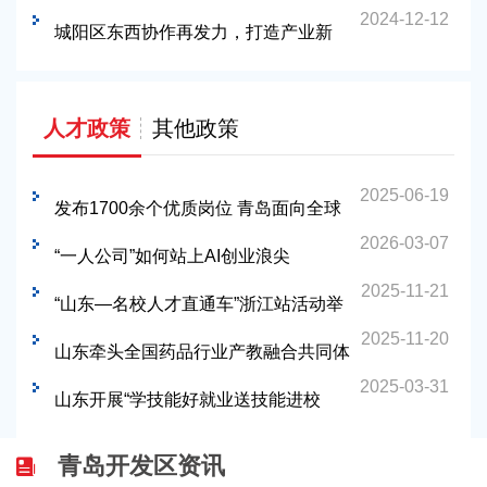
2024-12-12
潜力
城阳区东西协作再发力，打造产业新
高地
人才政策
其他政策
2025-06-19
发布1700余个优质岗位 青岛面向全球
2026-03-07
招引博士后人才！
“一人公司”如何站上AI创业浪尖
2025-11-21
“山东—名校人才直通车”浙江站活动举
2025-11-20
办
山东牵头全国药品行业产教融合共同体
2025-03-31
入选“标杆培育单位”
山东开展“学技能好就业送技能进校
园”活动
青岛开发区资讯