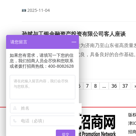
市1/4工业总产值和1/5GDP，贡献了全市1/6
2025-11-04
色特质。
孙斌与工银金融资产投资有限公司客人座谈
请您留言
济南新旧动能转换起步区作为济南乃至山东省高质量
科技资源富集，产业生态优良，具备良好的合作基础
如果您有需求，请填写一下您的信
息，我们招商人员会尽快和您联系
或者拨打招商热线：400-8082628
2025-12-02
«
1
2
3
4
5
6
7
8
...
36
37
版
津I
招
提交