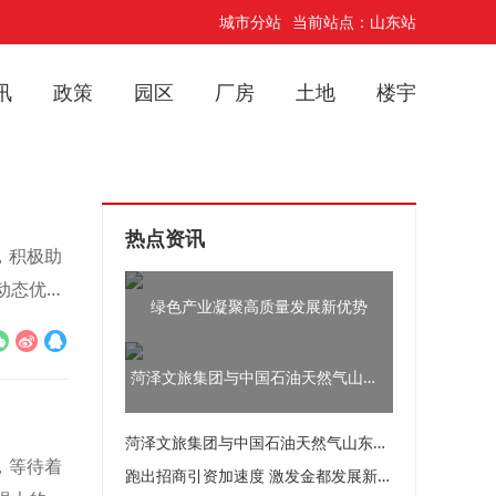
城市分站
当前站点：山东站
讯
政策
园区
厂房
土地
楼宇
热点资讯
，积极助
动态优
绿色产业凝聚高质量发展新优势
菏泽文旅集团与中国石油天然气山东菏泽销售分公司举行“党建共建”签约仪式
菏泽文旅集团与中国石油天然气山东菏泽销售分公司举行“党建共建”签约仪式
，等待着
跑出招商引资加速度 激发金都发展新动能