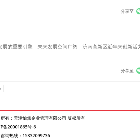
外资，综合发展水平持续位居全国前列，有力彰显了国家级开发区开放
分享至
发展的重要引擎，未来发展空间广阔；济南高新区近年来创新活
。
分享至
»
权所有：天津怡然企业管理有限公司 版权所有
CP备20001865号-6
商咨询热线：
15332099736