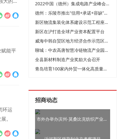
强大的生
2022中国（德州）集成电路产业峰会举行4项目落户天衢新区 总投资25亿元
德州：乐陵市推出“信用+承诺+容缺”三联急速审批模式，为企业纾困解难
新区物流集装化体系建设示范工程座谈会召开
新区在沪打造全球产业资本配置平台
威海中韩自贸区地方经济合作示范区与海南自贸港开展联动合作交流
业赋能平
聊城：中农高唐智慧冷链物流产业园招商启动暨全国商家签约入驻仪式盛大举行
全县新材料制造产业奖励大会召开
青岛培育100家内外贸一体化高质量企业
招商动态
闭环运
发展。
市外办举办滨州-莫桑比克纺织产业线上合作洽谈会
沂河新区领导到北京考察项目