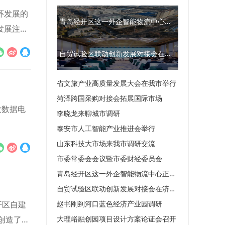
环发展的
青岛经开区这一外企智能物流中心正加速建设
发展注入
自贸试验区联动创新发展对接会在济南举办
省文旅产业高质量发展大会在我市举行
菏泽跨国采购对接会拓展国际市场
大数据电
李晓龙来聊城市调研
泰安市人工智能产业推进会举行
山东科技大市场来我市调研交流
市委常委会会议暨市委财经委员会
青岛经开区这一外企智能物流中心正加速建设
自贸试验区联动创新发展对接会在济南举办
开区自建
赵书刚到河口蓝色经济产业园调研
创造了全
大理峪融创园项目设计方案论证会召开