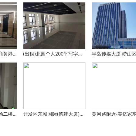
火车站附近明珠国际商务港精装写字间
(出租)北园个人200平写字间出租 院里停车有物业
滨州滨大电子科技市场二楼商务间出租
开发区东城国际(德建大厦)高档写字楼出租