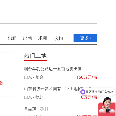
出租
出售
求租
求购
更多
热门土地
烟台牟乳公路边十五亩地皮出售
山东 - 烟台
150
万元/亩
议
园区楼宇和厂房价格
山东省级开发区国有工业土地招租-德州平原
园区优惠政策
山东 - 德州
10
万元/亩
食品加工项目