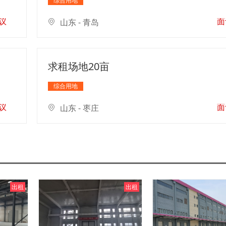
综合用地
议
面
山东 - 青岛
求租场地20亩
综合用地
议
面
山东 - 枣庄
出租
出租