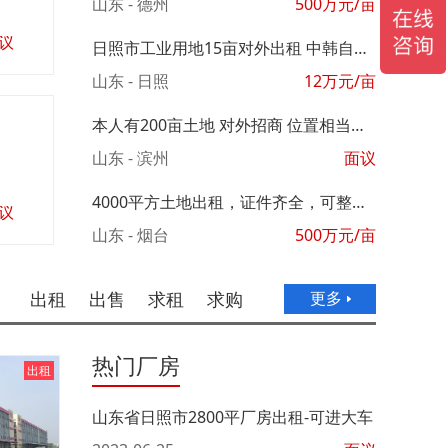
山东 - 德州
500
万元/亩
议
日照市工业用地15亩对外出租 中韩自贸区 聚力招引
山东 - 日照
12
万元/亩
本人有200亩土地 对外招商 位置相当优越
山东 - 滨州
面议
4000平方土地出租，证件齐全，可整租可零租
议
山东 - 烟台
500
万元/亩
出租
出售
求租
求购
更多
热门厂房
出租
山东省日照市2800平厂房出租-可进大车