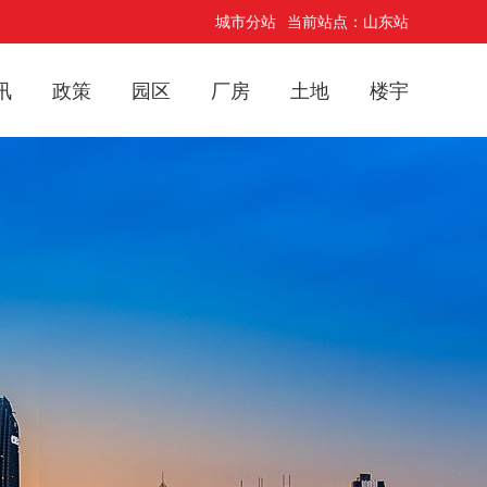
城市分站
当前站点：山东站
讯
政策
园区
厂房
土地
楼宇