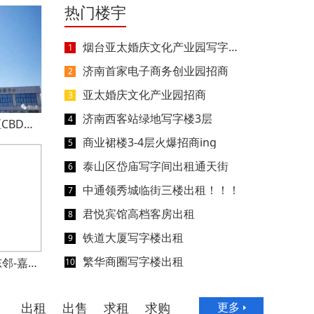
热门楼宇
烟台亚太婚庆文化产业园写字楼低价出租
1
济南首家电子商务创业园招商
2
亚太婚庆文化产业园招商
3
济南西客站绿地写字楼3层
4
半岛传媒大厦 崂山区CBD写字楼
商业裙楼3-4层火爆招商ing
5
泰山区岱庙写字间出租通天街
6
中通领秀城临街三楼出租！！！
7
君悦宾馆高档客房出租
8
铁道大厦写字楼出租
9
繁华商圈写字楼出租
黄河路附近-美亿家东邻-嘉润中心写字楼-盛大招商
10
出租
出售
求租
求购
更多