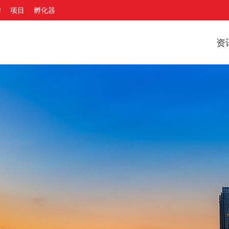
牌
项目
孵化器
资