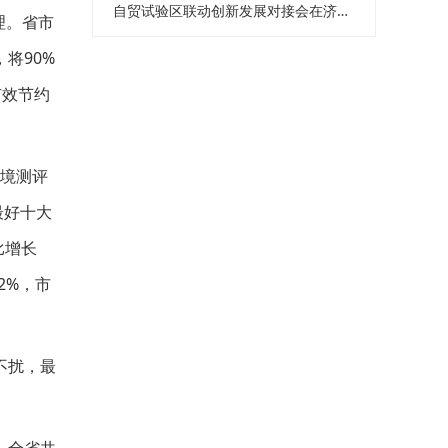
自贸试验区联动创新发展对接会在济南举办
理。省市
将90%
有效节约
环境测评
最好十大
比增长
2%，市
不扰，最