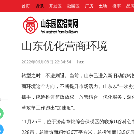
首页
资讯
开发区
微园区
厂房
土地
楼宇
品
山东优化营商环境
2022年06月08日 22:34:54
hcd
转型之时，不进则退。当前，山东已进入新旧动能转
商环境这个方向，不断提升市场活力。山东以“一次办
抓手，统筹推进简政放权、放管结合、优化服务，深
享
革攻坚工作跑出“加速度”。
11月26日，位于济南章锦综合保税区的联东U谷科
228亩，总建筑面积约36万平方米，总投资额13.