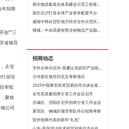
新区物流集装化体系建设示范工程座谈会召开
当年招商
新区在沪打造全球产业资本配置平台
威海中韩自贸区地方经济合作示范区与海南自贸港开展联动合作交流
聊城：中农高唐智慧冷链物流产业园招商启动暨全国商家签约入驻仪式盛大举行
创”“三
关省领导
招商动态
天，企业
市外办举办滨州-莫桑比克纺织产业线上合作洽谈会
放行业综
沂河新区领导到北京考察项目
2025中国泰安投资贸易合作洽谈会签约项目评审会召开
项目审批
全市高质量招商引资工作会议召开
”，聚焦
历城区、济阳区召开招商引资工作会议
济南公司
莱芜区、钢城区领导带队外出招商考察
驻外招商代表的新年“礼包”
山东-美国清洁技术经贸对接交流会在济南成功举办