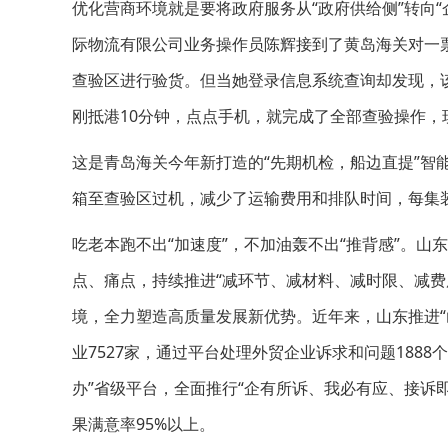
优化营商环境就是要将政府服务从“政府供给侧”转向“
际物流有限公司业务操作员陈辉接到了黄岛海关对一
查验区进行验货。但当她登录信息系统查询却发现，
刚抵港10分钟，点点手机，就完成了全部查验操作，
这是青岛海关今年新打造的“先期机检，船边直提”智
箱至查验区过机，减少了运输费用和排队时间，每集装箱
吃老本跑不出“加速度”，不加油轰不出“推背感”。
点、痛点，持续推进“减环节、减材料、减时限、减费
境，全力塑造高质量发展新优势。近年来，山东推进“
业7527家，通过平台处理外贸企业诉求和问题1888个
办”省级平台，全面推行“企有所诉、我必有应、接诉即办
果满意率95%以上。