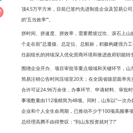
顶4.5万平方米，目前已签约先进制造企业及贸易公
的‘五当效率’”。
拼时间、拼速度、拼效率，需要爬坡过坎、滚石上山的
个走在前”总遵循、总定位、总航标，积极构建强力
任副组长的持续深入优化营商环境和推进政府职能转
围绕企业开办、项目审批等重点领域和关键环节，山
简易注销公告时间压缩至20天；在全国省级层面率先实
合许可证24.96万余张，办事环节、申请材料、审批
事项数量由112项精简为48项。同时，山东以“一次办好
企业和个人全生命周期，已推动不少于100项高频事
总经理高腾不由得赞叹：“到山东投资就对了!”