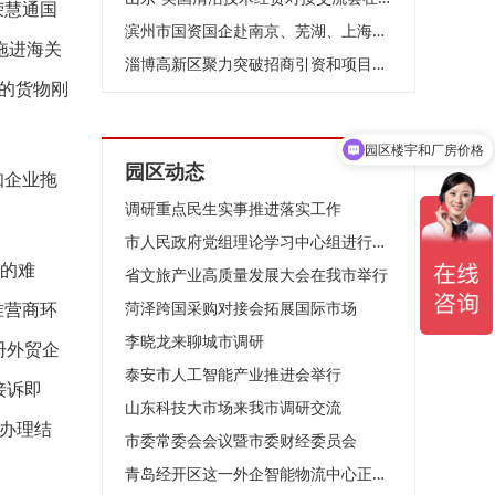
荣慧通国
滨州市国资国企赴南京、芜湖、上海开展招商考察
拖进海关
淄博高新区聚力突破招商引资和项目建设动员大会召开
的货物刚
园区楼宇和厂房价格
园区动态
知企业拖
调研重点民生实事推进落实工作
市人民政府党组理论学习中心组进行集体学习
中的难
省文旅产业高质量发展大会在我市举行
准营商环
菏泽跨国采购对接会拓展国际市场
李晓龙来聊城市调研
册外贸企
泰安市人工智能产业推进会举行
接诉即
山东科技大市场来我市调研交流
，办理结
市委常委会会议暨市委财经委员会
青岛经开区这一外企智能物流中心正加速建设