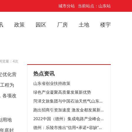
城市分站
当前站点：山东站
讯
政策
园区
厂房
土地
楼宇
浏览量：4次
热点资讯
定优化营
山东省创业扶持政策
”工程为
绿色产业凝聚高质量发展新优势
，各项改
菏泽文旅集团与中国石油天然气山东菏泽销售分公司举行“党建共建”签约仪式
跑出招商引资加速度 激发金都发展新动能
2022中国（德州）集成电路产业峰会举行4项目落户天衢新区 总投资25亿元
划用地
德州：乐陵市推出“信用+承诺+容缺”三联急速审批模式，为企业纾困解难
今年底封