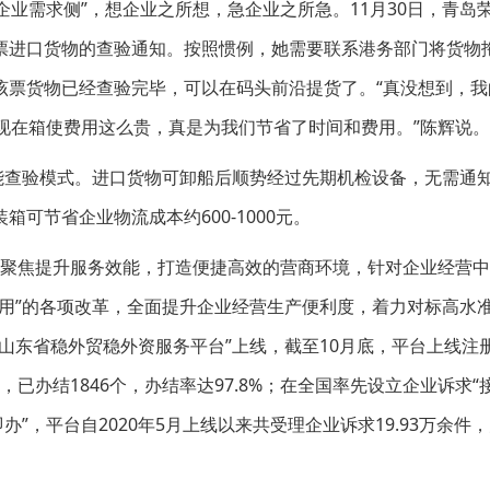
企业需求侧”，想企业之所想，急企业之所急。11月30日，青岛
票进口货物的查验通知。按照惯例，她需要联系港务部门将货物
该票货物已经查验完毕，可以在码头前沿提货了。“真没想到，我
现在箱使费用这么贵，真是为我们节省了时间和费用。”陈辉说。
能查验模式。进口货物可卸船后顺势经过先期机检设备，无需通
可节省企业物流成本约600-1000元。
山东聚焦提升服务效能，打造便捷高效的营商环境，针对企业经营
用”的各项改革，全面提升企业经营生产便利度，着力对标高水
山东省稳外贸稳外资服务平台”上线，截至10月底，平台上线注
，已办结1846个，办结率达97.8%；在全国率先设立企业诉求“
”，平台自2020年5月上线以来共受理企业诉求19.93万余件