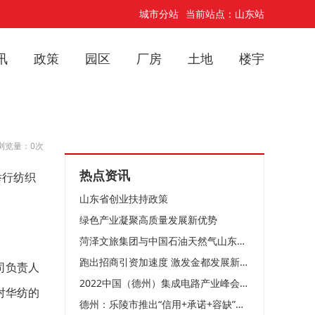
城市分站
当前站点：山东站
讯
政策
园区
厂房
土地
楼宇
浏览量：0次
热点资讯
举行纺织
山东省创业扶持政策
绿色产业凝聚高质量发展新优势
菏泽文旅集团与中国石油天然气山东菏泽销售分公司举行“党建共建”签约仪式
跑出招商引资加速度 激发金都发展新动能
司负责人
2022中国（德州）集成电路产业峰会举行4项目落户天衢新区 总投资25亿元
对华纺的
德州：乐陵市推出“信用+承诺+容缺”三联急速审批模式，为企业纾困解难