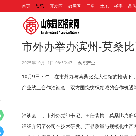
首页
资讯
开发区
微园区
厂房
土地
楼宇
品
市外办举办滨州-莫桑
2025年10月11日 08:59:47
纺织产业
10月9日下午，在市外办与莫桑比克大使馆的推动下
产业线上合作洽谈会。双方围绕纺织领域的合作机遇
享
洽谈会上，市外办党组书记、主任裴梅，莫桑比克驻
详细介绍了公司在技术研发、产品质量与规模化生产