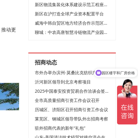
新区物流集装化体系建设示范工程座谈会召开
新区在沪打造全球产业资本配置平台
威海中韩自贸区地方经济合作示范区与海南自贸港开展联动合作交流
，推动更
聊城：中农高唐智慧冷链物流产业园招商启动暨全国商家签约入驻仪式盛大举行
招商动态
园区楼宇和厂房价格
市外办举办滨州-莫桑比克纺织产业线上合作洽谈会
园区优惠政策
沂河新区领导到北京考察项目
2025中国泰安投资贸易合作洽谈会签约项目评审会召开
全市高质量招商引资工作会议召开
历城区、济阳区召开招商引资工作会议
莱芜区、钢城区领导带队外出招商考察
驻外招商代表的新年“礼包”
山东-美国清洁技术经贸对接交流会在济南成功举办