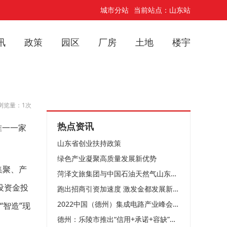
城市分站
当前站点：山东站
讯
政策
园区
厂房
土地
楼宇
浏览量：1次
热点资讯
唯一一家
山东省创业扶持政策
绿色产业凝聚高质量发展新优势
集聚、产
菏泽文旅集团与中国石油天然气山东菏泽销售分公司举行“党建共建”签约仪式
设资金投
跑出招商引资加速度 激发金都发展新动能
2022中国（德州）集成电路产业峰会举行4项目落户天衢新区 总投资25亿元
“智造”现
德州：乐陵市推出“信用+承诺+容缺”三联急速审批模式，为企业纾困解难