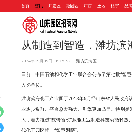
首页
资讯
开发区
微园区
厂房
土地
楼宇
品
从制造到智造，潍坊滨海
2024年09月09日 16:15:59
潍坊滨海区
日前，中国石油和化学工业联合会公布了第七批“智慧
入选单位。
潍坊滨海化工产业园于2018年6月经山东省人民政
享
业逐步集群、平台愈发强大、引擎更加凸显。特别是
入，着力推进“数转智改”赋能工业制造科技动能释放、
代化工园区插上“智慧翅膀”。