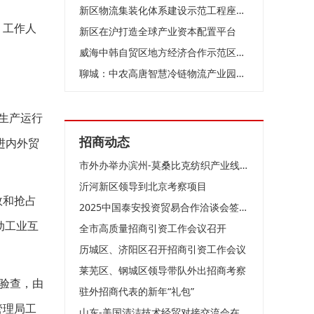
新区物流集装化体系建设示范工程座谈会召开
，工作人
新区在沪打造全球产业资本配置平台
威海中韩自贸区地方经济合作示范区与海南自贸港开展联动合作交流
聊城：中农高唐智慧冷链物流产业园招商启动暨全国商家签约入驻仪式盛大举行
生产运行
招商动态
进内外贸
市外办举办滨州-莫桑比克纺织产业线上合作洽谈会
沂河新区领导到北京考察项目
效和抢占
2025中国泰安投资贸易合作洽谈会签约项目评审会召开
动工业互
全市高质量招商引资工作会议召开
历城区、济阳区召开招商引资工作会议
莱芜区、钢城区领导带队外出招商考察
验查，由
驻外招商代表的新年“礼包”
管理局工
山东-美国清洁技术经贸对接交流会在济南成功举办