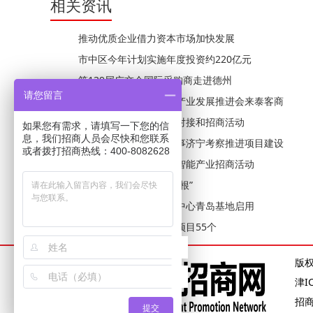
相关资讯
推动优质企业借力资本市场加快发展
市中区今年计划实施年度投资约220亿元
第139届广交会国际采购商走进德州
请您留言
中国高端氟硅电子材料产业发展推进会来泰客商
赴长三角地区开展项目对接和招商活动
如果您有需求，请填写一下您的信
息，我们招商人员会尽快和您联系
新加坡金鹰集团执行董事济宁考察推进项目建设
或者拨打招商热线：400-8082628
市投资促进局开展人工智能产业招商活动
让好项目在烟台“落地生根”
国家先进计算产业创新中心青岛基地启用
槐荫区一季度谋划储备项目55个
版
津I
招
提交